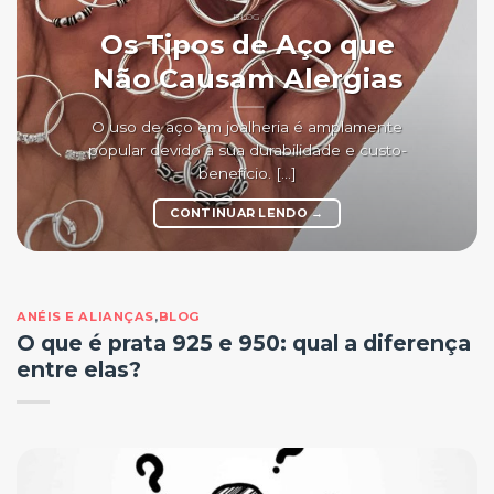
BLOG
Os Tipos de Aço que
Não Causam Alergias
O uso de aço em joalheria é amplamente
popular devido à sua durabilidade e custo-
benefício. [...]
CONTINUAR LENDO
→
ANÉIS E ALIANÇAS
,
BLOG
O que é prata 925 e 950: qual a diferença
entre elas?